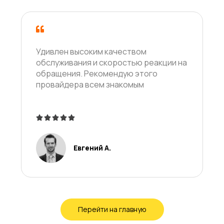
Удивлен высоким качеством
обслуживания и скоростью реакции на
обращения. Рекомендую этого
провайдера всем знакомым





5
/
Евгений А.
5
Перейти на главную