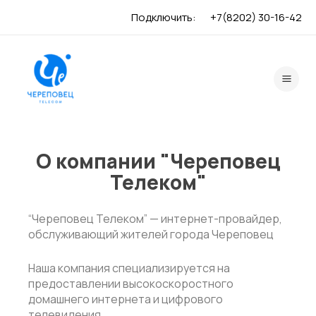
Перейти
Подключить:
+7(8202) 30-16-42
к
содержимому
Main
Men
О компании "Череповец
Телеком"
“Череповец Телеком” — интернет-провайдер,
обслуживающий жителей города Череповец
Наша компания специализируется на
предоставлении высокоскоростного
домашнего интернета и цифрового
телевидения.