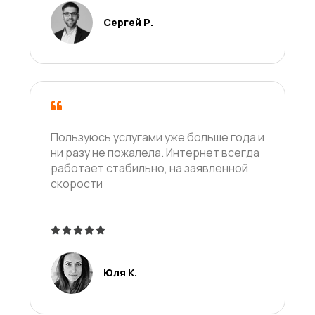
/
Сергей Р.
5
Пользуюсь услугами уже больше года и
ни разу не пожалела. Интернет всегда
работает стабильно, на заявленной
скорости





5
/
Юля К.
5