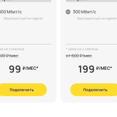
100 Мбит/с
300 Мбит/с
Безлимитный интернет
Безлимитный интерне
на на 2 месяца
* цена на 2 месяца
500 ₽/мес
от 600 ₽/мес
99
199
₽/МЕС*
₽/МЕС*
Подключить
Подключить