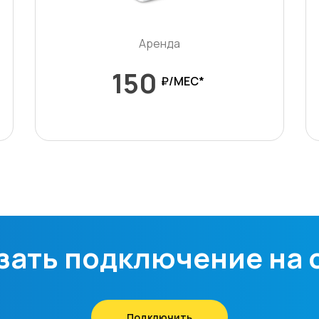
Аренда
150
₽/МЕС*
зать подключение на 
Подключить