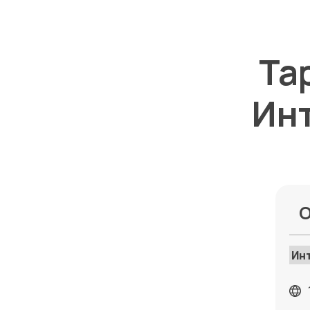
Та
Инт
О
Ин