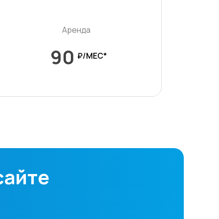
Аренда
90
₽/МЕС*
сайте