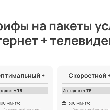
рифы на пакеты ус
ернет + телевид
птимальный +
Скоростной 
тернет + ТВ
Интернет + ТВ
100 Мбит/с
300 Мбит/с
Безлимитный интернет
Безлимитный интерне