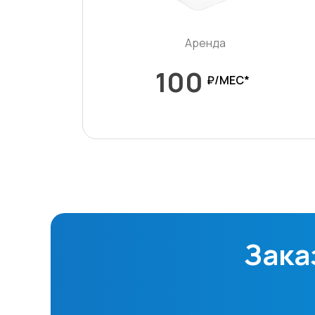
Аренда
100
₽/МЕС*
Зака